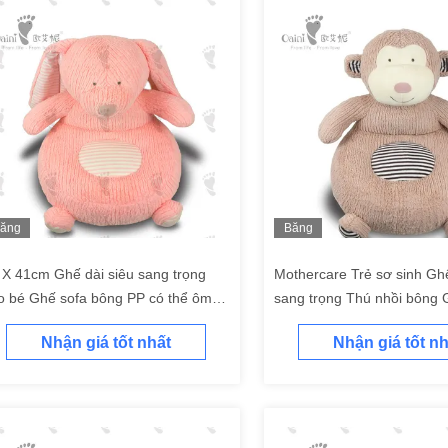
ăng
Băng
ình
hình
 X 41cm Ghế dài siêu sang trọng
Mothercare Trẻ sơ sinh G
o bé Ghế sofa bông PP có thể ôm
sang trọng Thú nhồi bông 
ợc cho trẻ sơ sinh
thể ôm được Không độc hạ
Nhận giá tốt nhất
Nhận giá tốt nh