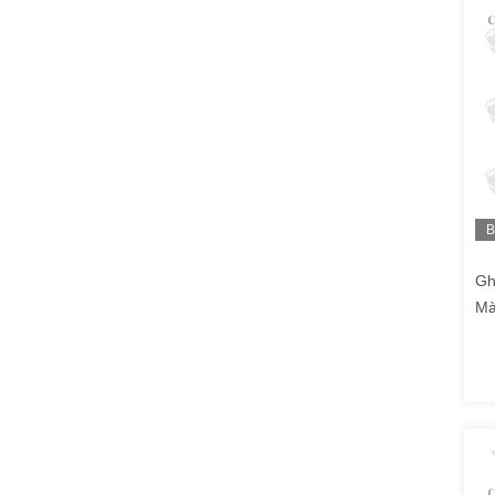
B
h
Gh
Mà