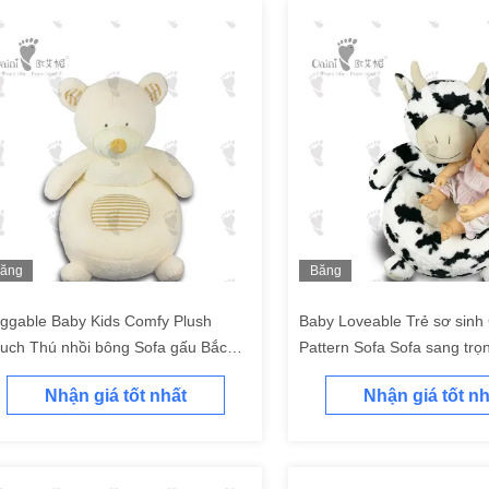
ăng
Băng
ình
hình
ggable Baby Kids Comfy Plush
Baby Loveable Trẻ sơ sinh
uch Thú nhồi bông Sofa gấu Bắc
Pattern Sofa Sofa sang trọ
c
41cm
Nhận giá tốt nhất
Nhận giá tốt nh