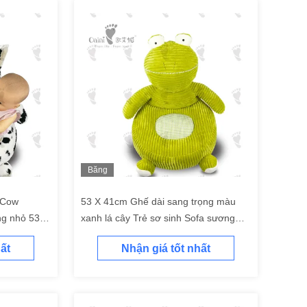
Băng
hình
 Cow
53 X 41cm Ghế dài sang trọng màu
ng nhỏ 53 X
xanh lá cây Trẻ sơ sinh Sofa sương
mù đáng yêu Tùy chỉnh
ất
Nhận giá tốt nhất