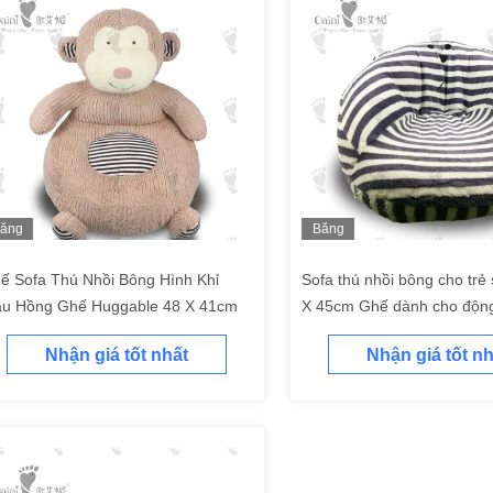
ăng
Băng
ình
hình
ế Sofa Thú Nhồi Bông Hình Khỉ
Sofa thú nhồi bông cho trẻ 
u Hồng Ghế Huggable 48 X 41cm
X 45cm Ghế dành cho động
đáng yêu dành cho trẻ em
Nhận giá tốt nhất
Nhận giá tốt nh