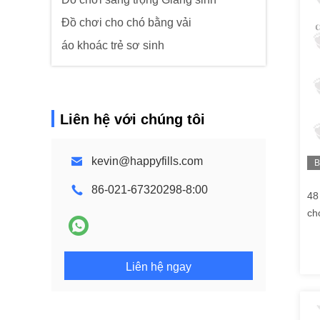
Đồ chơi cho chó bằng vải
áo khoác trẻ sơ sinh
Liên hệ với chúng tôi
kevin@happyfills.com
B
h
86-021-67320298-8:00
48
ch
đư
Liên hệ ngay