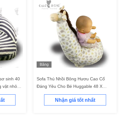
Băng
hình
sơ sinh 40
Sofa Thú Nhồi Bông Hươu Cao Cổ
 vật nhỏ
Đáng Yêu Cho Bé Huggable 48 X
41cm
ất
Nhận giá tốt nhất