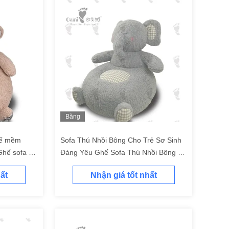
Băng
hình
hế mềm
Sofa Thú Nhồi Bông Cho Trẻ Sơ Sinh
Ghế sofa có
Đáng Yêu Ghế Sofa Thú Nhồi Bông 48
i
X 41cm
ất
Nhận giá tốt nhất