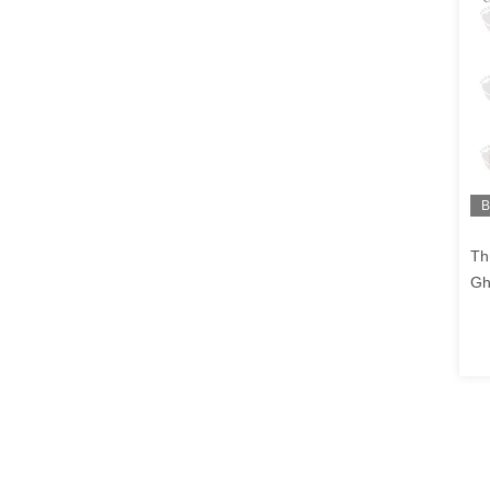
B
h
Th
Gh
Gh