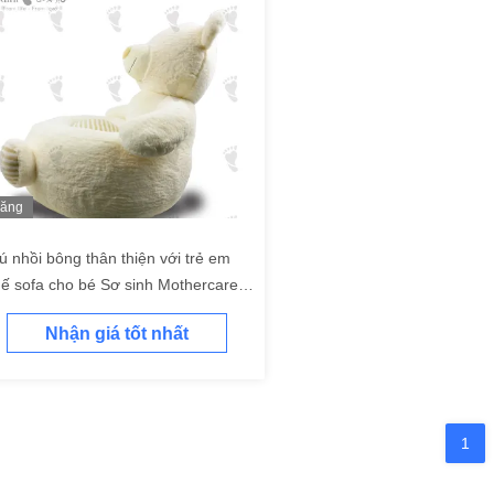
ăng
ình
ú nhồi bông thân thiện với trẻ em
ế sofa cho bé Sơ sinh Mothercare
ế sofa sang trọng màu xám
Nhận giá tốt nhất
1