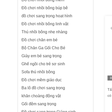
Đồ chơi nhồi bông búp bê
đồ chơi sang trọng hoạt hình
Đồ chơi nhồi bông linh vật
Thú nhồi bông nhẹ nhàng
Đồ chơi chăn em bé
Bộ Chăn Ga Gối Cho Bé
Giày em bé sang trọng
Ghế ngồi cho trẻ sơ sinh
Sofa thú nhồi bông
B
Đồ chơi mềm giáo dục
h
Ba lô đồ chơi sang trọng
Tấ
có
khăn choàng động vật
Ch
Gối đệm sang trọng
Đồ chơi sang trọng Giáng sinh