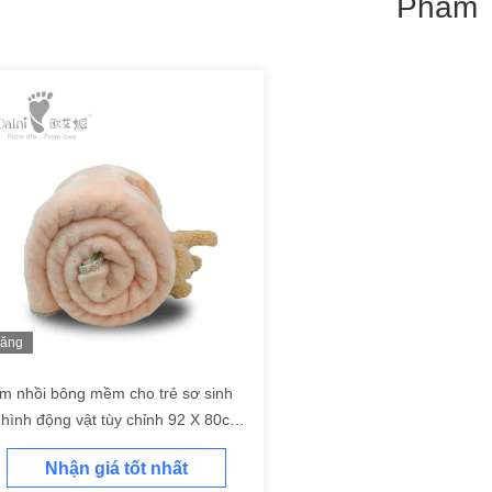
Phẩm
ăng
ình
m nhồi bông mềm cho trẻ sơ sinh
 hình động vật tùy chỉnh 92 X 80cm
ăn cho bé đáng yêu
Nhận giá tốt nhất