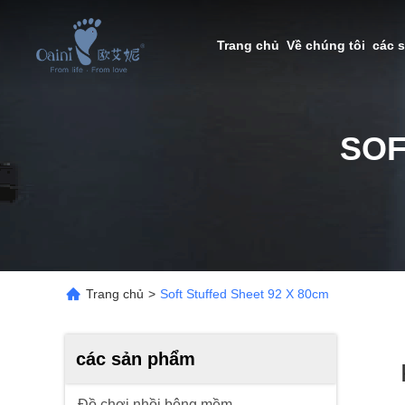
Trang chủ
Về chúng tôi
các 
SOF
Trang chủ
>
Soft Stuffed Sheet 92 X 80cm
các sản phẩm
Đồ chơi nhồi bông mềm