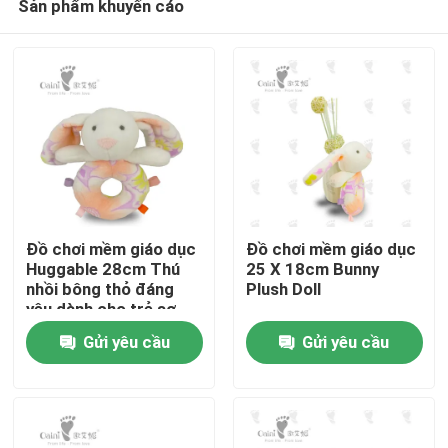
Sản phẩm khuyến cáo
Đồ chơi mềm giáo dục
Đồ chơi mềm giáo dục
Huggable 28cm Thú
25 X 18cm Bunny
nhồi bông thỏ đáng
Plush Doll
yêu dành cho trẻ sơ
Trang chủ
sinh
Gửi yêu cầu
Gửi yêu cầu
Các sản phẩm
Video