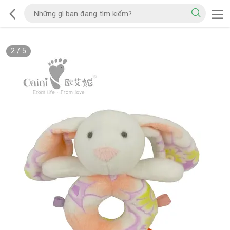
2
/
5