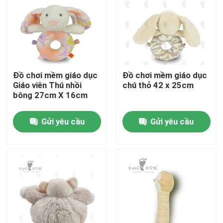
Về chúng tôi
Tham quan nhà máy
Đồ chơi mềm giáo dục
Đồ chơi mềm giáo dục
Giáo viên Thú nhồi
chú thỏ 42 x 25cm
Kiểm soát chất lượng
bông 27cm X 16cm
Gửi yêu cầu
Gửi yêu cầu
Liên hệ chúng tôi
Tin tức
Yêu cầu báo giá
Đồ chơi nhồi bông mềm