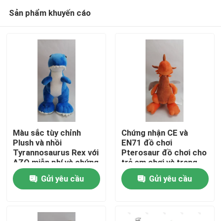
Sản phẩm khuyến cáo
Màu sắc tùy chỉnh
Chứng nhận CE và
Plush và nhồi
EN71 đồ chơi
Tyrannosaurus Rex với
Pterosaur đồ chơi cho
Trang chủ
AZO miễn phí và chứng
trẻ em chơi và trang
chỉ CE
trí nhà
Gửi yêu cầu
Gửi yêu cầu
Các sản phẩm
Video