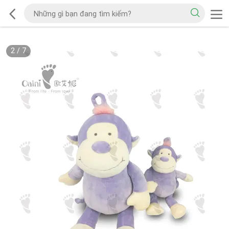
2
/
7