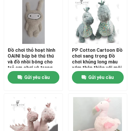
Về chúng tôi
Tham quan nhà máy
Đồ chơi thỏ hoạt hình
PP Cotton Cartoon Đồ
Kiểm soát chất lượng
OAINI búp bê thú thú
chơi sang trọng Đồ
và đồ nhồi bông cho
chơi khủng long màu
trẻ em chơi và trang
xám thân thiện với môi
Liên hệ chúng tôi
trí nhà
trường 36 X 47cm
Gửi yêu cầu
Gửi yêu cầu
Tin tức
Yêu cầu báo giá
Đồ chơi nhồi bông mềm