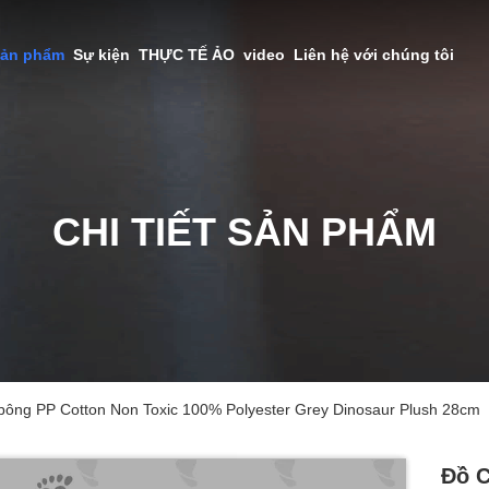
sản phẩm
Sự kiện
THỰC TẾ ẢO
video
Liên hệ với chúng tôi
CHI TIẾT SẢN PHẨM
 bông PP Cotton Non Toxic 100% Polyester Grey Dinosaur Plush 28cm
Đồ C