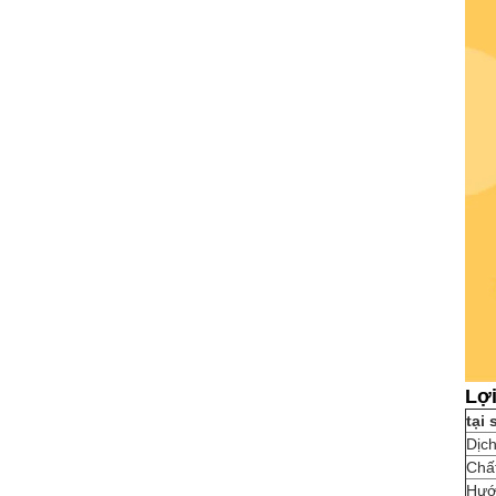
Lợi
tại
Dịch
Chất
Hướn