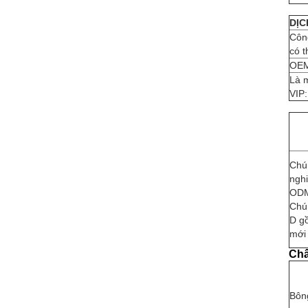
DỊC
Công
có t
OEM
Là m
VIP:
Chún
ngh
ODM
Chún
D gồ
mới 
Chấ
Bôn