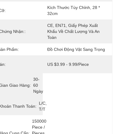
Kích Thước Tùy Chỉnh, 28 * 
Cỡ:
32cm
CE, EN71, Giấy Phép Xuất 
Chứng Nhận::
Khẩu Về Chất Lượng Và An 
Toàn
Sản Phẩm:
Đồ Chơi Động Vật Sang Trọng
án:
US $3.99 - 9.99/Piece
30-
Gian Giao Hàng:
60 
Ngày
L/C, 
Khoản Thanh Toán:
T/T
150000 
Piece / 
Năng Cung Cấp:
Pieces 