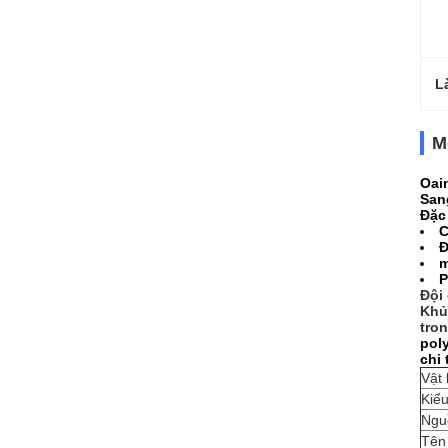
L
M
Oai
San
Đặc
C
Đ
m
P
Đội
Khủ
tron
pol
chi 
Vật 
Kiểu
Ngu
Tên