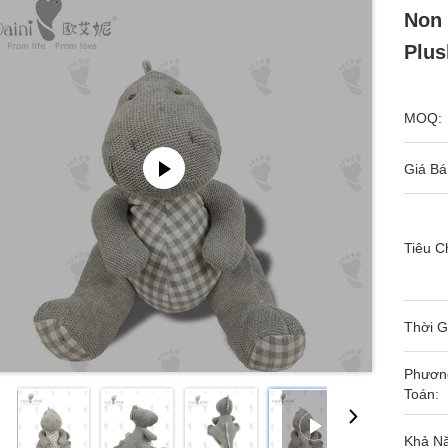
Non 
Plu
MOQ:
Giá Bá
Tiêu C
Thời G
Phươn
Toán:
Khả N