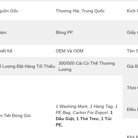
guồn Gốc:
Thượng Hải, Trung Quốc
Kích 
rám:
Bông PP
Giấy 
iết Kế:
OEM Và ODM
Tên 
300/500 Cái Có Thể Thương 
ố Lượng Đặt Hàng Tối Thiểu:
Giá B
Lượng
Thời 
1 Washing Mark, 1 Hang Tag, 1 
Điều 
PE Bag, Carton For Export.
1 
i Tiết Đóng Gói:
Dấu Giặt, 1 Thẻ Treo, 1 Túi 
PE,
Khả 