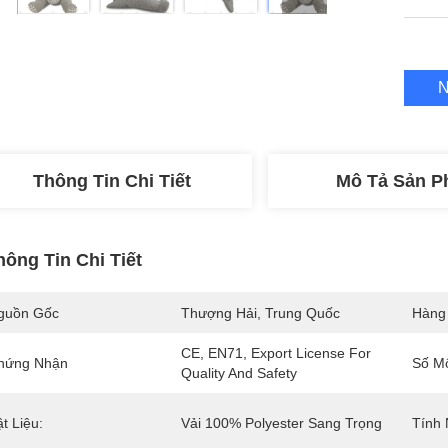
N
Thông Tin Chi Tiết
Mô Tả Sản 
hông Tin Chi Tiết
guồn Gốc
Thượng Hải, Trung Quốc
Hàng
CE, EN71, Export License For 
hứng Nhận
Số M
Quality And Safety
t Liệu:
Vải 100% Polyester Sang Trọng
Tính 