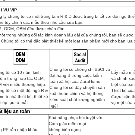
H VỤ VIP
 ty chúng tôi có một trung tâm R & D được trang bị tốt với đội ngũ thi
hể tùy chỉnh các mẫu theo nhu cầu của bạn.
, ODM, OBM đều được chào đón.
ột trong những đối tác kinh doanh lâu dài của chúng tôi, bạn sẽ được
 Chúng tôi có thể đặc biệt thiết kế một loạt sản phẩm mới cho bạn lựa 
Chúng tôi có chứng chỉ BSCI và
g tôi có 10 năm kinh
Lấy mẫu miễ
đạt hạng B trong cuộc kiểm
iệm trong hợp tác OEM,
và chính xá
toán xã hội của ZaraHome.
 với nhiều thương hiệu.
biệt của bạn
Chúng tôi có dây chuyền sản
g tôi có một đội ngũ R &
Thiết kế của
xuất hoàn chỉnh và hệ thống
m 5 nhà thiết kế, thiết kế
được hiện t
kiểm soát chất lượng nghiêm
tiếp tục ra mắt.
vụ một cửa c
ngặt.
t liệu an toàn
Khả năng phục hồi tuyệt vời
Cảm giác mềm mại
g PP rắn nhập khẩu:
không biến dạng