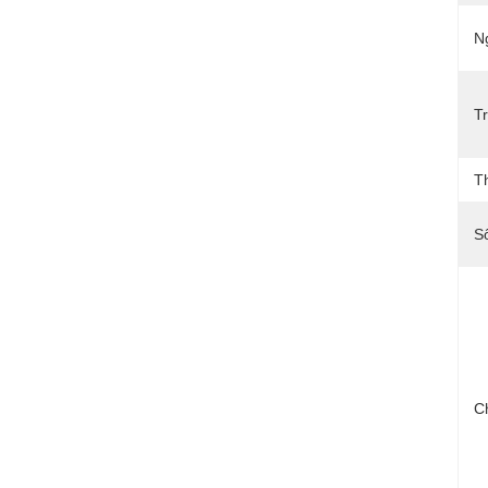
N
T
Th
S
Ch