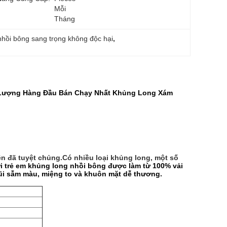
Mỗi 
Tháng
nhồi bông sang trọng không độc hại
, 
t Lượng Hàng Đầu Bán Chạy Nhất Khủng Long Xám
n đã tuyệt chủng.Có nhiều loại khủng long, một số
i trẻ em khủng long nhồi bông được làm từ 100% vải
ũi sẫm màu, miệng to và khuôn mặt dễ thương.