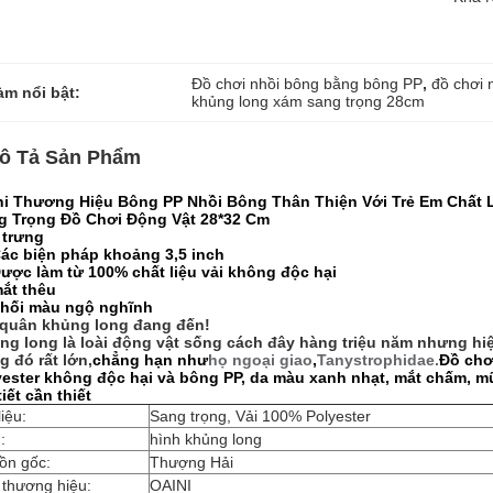
Đồ chơi nhồi bông bằng bông PP
, 
đồ chơi 
àm nổi bật:
khủng long xám sang trọng 28cm
ô Tả Sản Phẩm
ni Thương Hiệu Bông PP Nhồi Bông Thân Thiện Với Trẻ Em Chấ
g Trọng Đồ Chơi Động Vật 28*32 Cm
 trưng
ác biện pháp khoảng 3,5 inch
ược làm từ 100% chất liệu vải không độc hại
ắt thêu
hối màu ngộ nghĩnh
 quân khủng long đang đến!
ng long là loài động vật sống cách đây hàng triệu năm nhưng hiệ
g đó rất lớn,
chẳng hạn như
họ ngoại giao
,
Tanystrophidae.
Đồ chơ
yester không độc hại và bông PP, da màu xanh nhạt, mắt chấm, m
tiết cần thiết
liệu:
Sang trọng, Vải 100% Polyester
:
hình khủng long
ồn gốc:
Thượng Hải
 thương hiệu:
OAINI