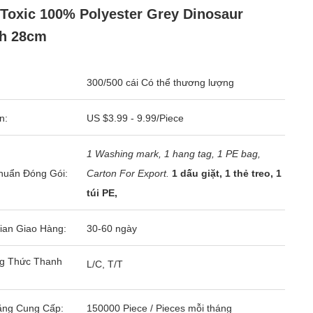
Toxic 100% Polyester Grey Dinosaur
sh 28cm
300/500 cái Có thể thương lượng
n:
US $3.99 - 9.99/Piece
1 Washing mark, 1 hang tag, 1 PE bag,
huẩn Đóng Gói:
Carton For Export.
1 dấu giặt, 1 thẻ treo, 1
túi PE,
ian Giao Hàng:
30-60 ngày
g Thức Thanh
L/C, T/T
ăng Cung Cấp:
150000 Piece / Pieces mỗi tháng