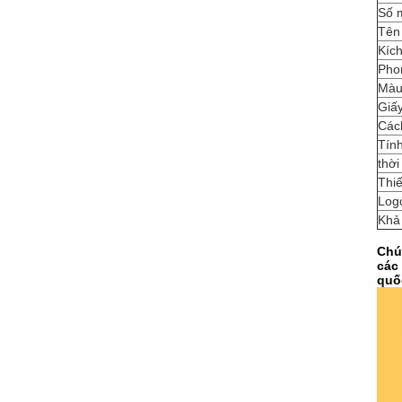
Số 
Tên
Kích
Pho
Màu
Giấ
Các
Tín
thời
Thiế
Log
Khả
Chú
các
quốc