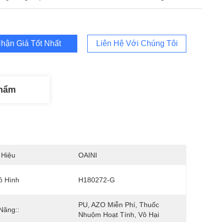
hận Giá Tốt Nhất
Liên Hệ Với Chúng Tôi
Phẩm
 Hiệu
OAINI
ô Hình
H180272-G
PU, AZO Miễn Phí, Thuốc 
Năng::
Nhuộm Hoạt Tính, Vô Hại