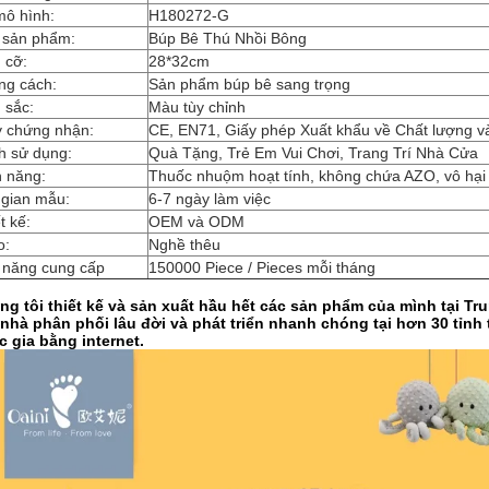
mô hình:
H180272-G
 sản phẩm:
Búp Bê Thú Nhồi Bông
 cỡ:
28*32cm
ng cách:
Sản phẩm búp bê sang trọng
 sắc:
Màu tùy chỉnh
y chứng nhận:
CE, EN71, Giấy phép Xuất khẩu về Chất lượng v
h sử dụng:
Quà Tặng, Trẻ Em Vui Chơi, Trang Trí Nhà Cửa
h năng:
Thuốc nhuộm hoạt tính, không chứa AZO, vô hại
 gian mẫu:
6-7 ngày làm việc
t kế:
OEM và ODM
o:
Nghề thêu
 năng cung cấp
150000 Piece / Pieces mỗi tháng
ng tôi thiết kế và sản xuất hầu hết các sản phẩm của mình tại T
 nhà phân phối lâu đời và phát triển nhanh chóng tại hơn 30 tỉn
 gia bằng internet.