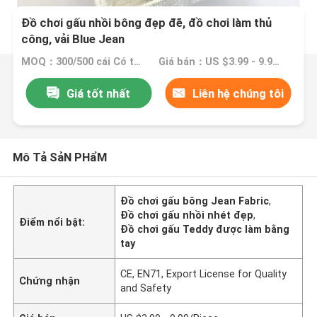
Đồ chơi gấu nhồi bông đẹp đẽ, đồ chơi làm thủ
công, vải Blue Jean
MOQ：300/500 cái Có thể thương lượng
Giá bán：US $3.99 - 9.99/Piece
Giá tốt nhất
Liên hệ chúng tôi
Mô Tả SảN PHẩM
Đồ chơi gấu bông Jean Fabric
,
Đồ chơi gấu nhồi nhét đẹp
,
Điểm nổi bật:
Đồ chơi gấu Teddy được làm bằng
tay
CE, EN71, Export License for Quality
Chứng nhận
and Safety