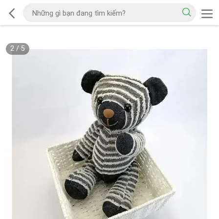
2
/
5