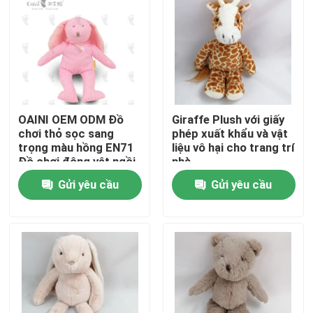
Về chúng tôi
Tham quan nhà máy
OAINI OEM ODM Đồ
Giraffe Plush với giấy
Kiểm soát chất lượng
chơi thỏ sọc sang
phép xuất khẩu và vật
trọng màu hồng EN71
liệu vô hại cho trang trí
Đồ chơi động vật ngồi
nhà
Liên hệ chúng tôi
mềm đáng yêu Đồ chơi
Gửi yêu cầu
Gửi yêu cầu
thỏ mềm có thể ôm
Tin tức
Yêu cầu báo giá
Đồ chơi nhồi bông mềm