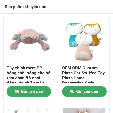
Sản phẩm khuyến cáo
Tùy chỉnh mềm PP
OEM ODM Custom
bông nhồi bông cho bé
Plush Cat Stuffed Toy
tám chân đồ chơi
Plush Home
Trang chủ
động vật nhiều màu
Decoration Sofa
sắc đồ chơi động vật
Pillow Đồ chơi thú vật
Gửi yêu cầu
Gửi yêu cầu
cua sang trọng
siêu mềm nổi tiếng
Các sản phẩm
Video