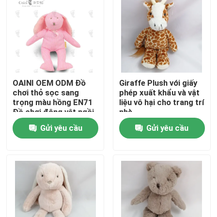
Về chúng tôi
Tham quan nhà máy
OAINI OEM ODM Đồ
Giraffe Plush với giấy
Kiểm soát chất lượng
chơi thỏ sọc sang
phép xuất khẩu và vật
trọng màu hồng EN71
liệu vô hại cho trang trí
Đồ chơi động vật ngồi
nhà
Liên hệ chúng tôi
mềm đáng yêu Đồ chơi
Gửi yêu cầu
Gửi yêu cầu
thỏ mềm có thể ôm
Tin tức
Yêu cầu báo giá
Đồ chơi nhồi bông mềm