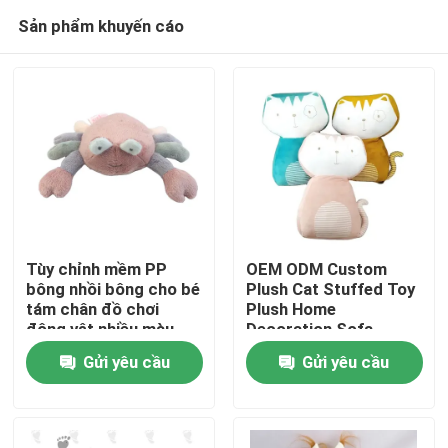
Sản phẩm khuyến cáo
Tùy chỉnh mềm PP
OEM ODM Custom
bông nhồi bông cho bé
Plush Cat Stuffed Toy
tám chân đồ chơi
Plush Home
Trang chủ
động vật nhiều màu
Decoration Sofa
sắc đồ chơi động vật
Pillow Đồ chơi thú vật
Gửi yêu cầu
Gửi yêu cầu
cua sang trọng
siêu mềm nổi tiếng
Các sản phẩm
Video