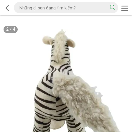
2
/
4