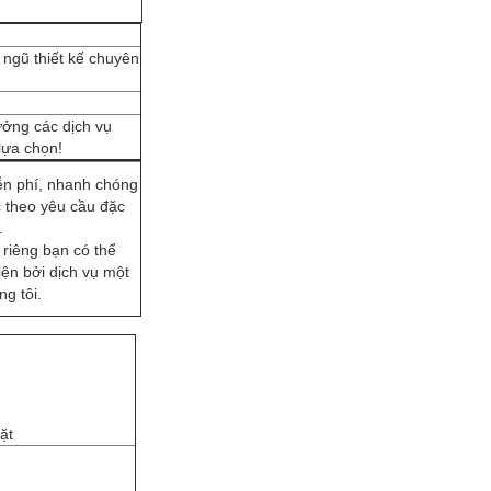
 ngũ thiết kế chuyên
ưởng các dịch vụ
lựa chọn!
n phí, nhanh chóng
c theo yêu cầu đặc
.
 riêng bạn có thể
ện bởi dịch vụ một
g tôi.
ặt