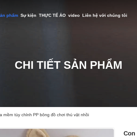
sản phẩm
Sự kiện
THỰC TẾ ẢO
video
Liên hệ với chúng tôi
CHI TIẾT SẢN PHẨM
a mềm tùy chỉnh PP bông đồ chơi thú vật nhồi
Con