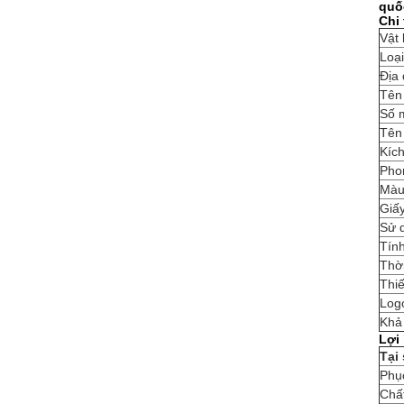
quốc
Chi 
Vật 
Loại
Địa 
Tên
Số 
Tên
Kích
Pho
Màu
Giấ
Sử 
Tín
Thời
Thiế
Log
Khả
Lợi
Tại
Phục
Chất