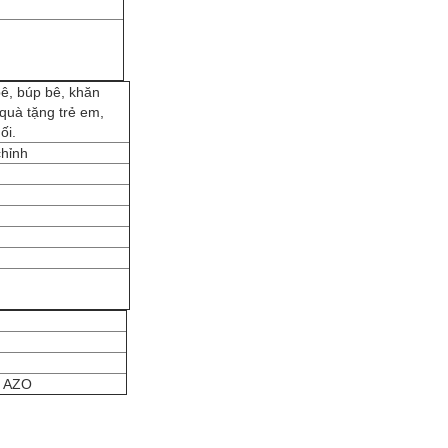
bê, búp bê, khăn
 quà tặng trẻ em,
ối.
chỉnh
a AZO