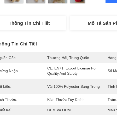
Thông Tin Chi Tiết
Mô Tả Sản 
hông Tin Chi Tiết
guồn Gốc
Thượng Hải, Trung Quốc
Hàng
CE, EN71, Export License For 
hứng Nhận
Số M
Quality And Safety
t Liệu:
Vải 100% Polyester Sang Trọng
Tính 
ích Thước:
Kích Thước Tùy Chỉnh
Trám
iết Kế:
OEM Và ODM
Màu 