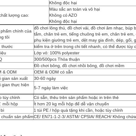
Không độc hại
Màu sắc an toàn và vô hại
chất lượng cao:
Không có AZO
Không độc hại
đồ chơi lông thú, đồ chơi vải, đồ chơi âm nhạc, búp 
 phẩm chính của
tắm, chăn trẻ em, tiếng chuông trẻ em, chăn trẻ em,
g tôi
phụ kiện giường trẻ em, dệt may gia đình, dép, gối, g
h thước
kiểm tra ở trên trong chi tiết nhanh, có thể được tùy 
liệu
Lớp vỏ: 100% polyester
Q
300/500pcs Thỏa thuận
Đồ chơi bông, đồ chơi nhồi bông, đồ chơi mềm
M & ODM
OEM & ODM có sẵn
 gian sản xuất
30-60 ngày
 gian thực hiện
5-7 ngày làm việc
u
 tùy chỉnh
Có sẵn, thêu trên sản phẩm hoặc in trên thẻ
. mỗi hộp
Ít hơn 20 kg mỗi hộp để dễ vận chuyển
 bì
1 túi PE / hộp quà tặng khi cần, hoặc tùy chỉnh
u chuẩn sản phẩm
CE/ EN71-1-2-3/ ASTM/ CPSIA/ REACH/ Không chứ