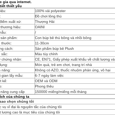
 gia qua internet.
tiết thiết yếu
liệu:
100% vải polyester
:
Đồ chơi lông thú
điểm xuất xứ:
Thượng Hải
 thương hiệu:
OAINI
mẫu:
/
 sản phẩm:
Con búp bê thú bông và nhồi bông
 thước:
11-30cm
ng cách:
Sản phẩm búp bê Plush
 sắc:
Màu tùy chỉnh
y chứng nhận:
CE, EN71, Giấy phép xuất khẩu về chất lượng và
dụng:
Món quà, trẻ em chơi, trang trí nhà
h năng:
Không có AZO, thuốc nhuộm phản ứng, vô hại
 gian lấy mẫu:
6-7 ngày làm việc
t kế:
OEM và ODM
o:
Phong thêu
 năng cung cấp
150000 miếng/miếng mỗi tháng
 ích của chúng ta
 sao chọn chúng tôi
 vụ vĩ đại là nguyên tắc của chúng tôi
 lượng cao là mục tiêu của chúng tôi