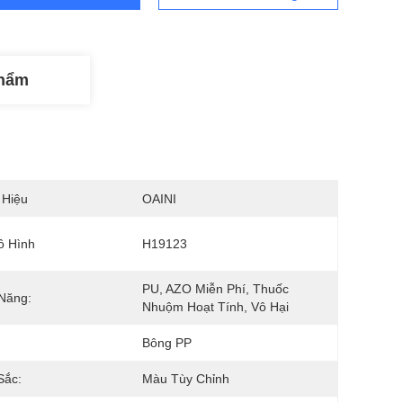
Phẩm
 Hiệu
OAINI
ô Hình
H19123
PU, AZO Miễn Phí, Thuốc 
Năng:
Nhuộm Hoạt Tính, Vô Hại
:
Bông PP
Sắc:
Màu Tùy Chỉnh