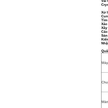
Vải
Cry
Xử l
Cun
Tìm 
Xác 
Xây
Các
Sản
Kiể
Nhậ
Quá 
Máy
Chu
Màn 