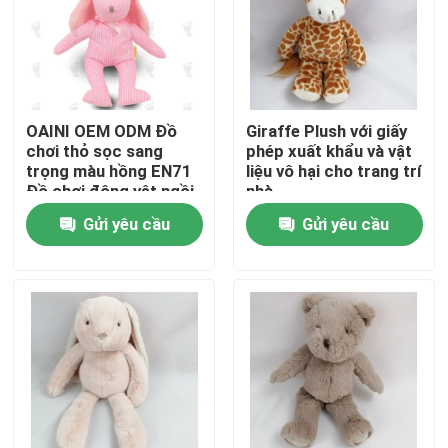
Về chúng tôi
Tham quan nhà máy
OAINI OEM ODM Đồ
Giraffe Plush với giấy
chơi thỏ sọc sang
phép xuất khẩu và vật
trọng màu hồng EN71
liệu vô hại cho trang trí
Kiểm soát chất lượng
Đồ chơi động vật ngồi
nhà
mềm đáng yêu Đồ chơi
Gửi yêu cầu
Gửi yêu cầu
thỏ mềm có thể ôm
Liên hệ chúng tôi
Tin tức
Yêu cầu báo giá
Đồ chơi nhồi bông mềm