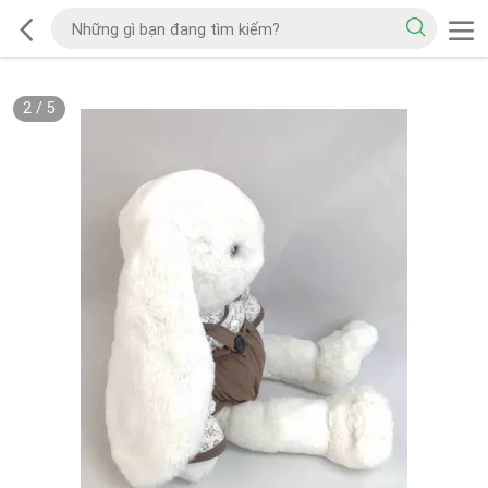
2
/
5