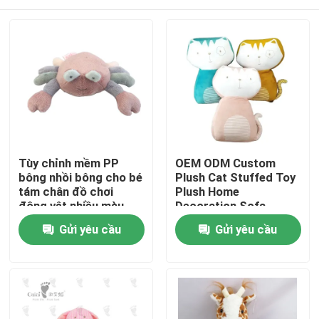
Tùy chỉnh mềm PP
OEM ODM Custom
bông nhồi bông cho bé
Plush Cat Stuffed Toy
tám chân đồ chơi
Plush Home
động vật nhiều màu
Decoration Sofa
sắc đồ chơi động vật
Pillow Đồ chơi thú vật
Trang chủ
Gửi yêu cầu
Gửi yêu cầu
cua sang trọng
siêu mềm nổi tiếng
Các sản phẩm
Video